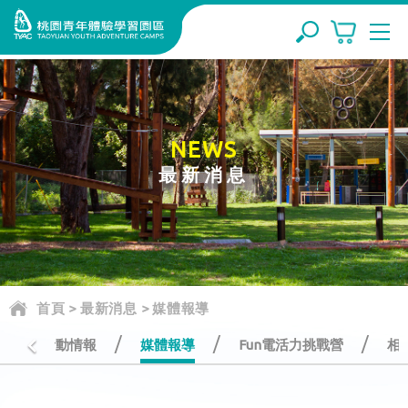
NEWS
最新消息
首頁
>
最新消息
>
媒體報導
/
/
/
/
活動情報
媒體報導
Fun電活力挑戰營
相