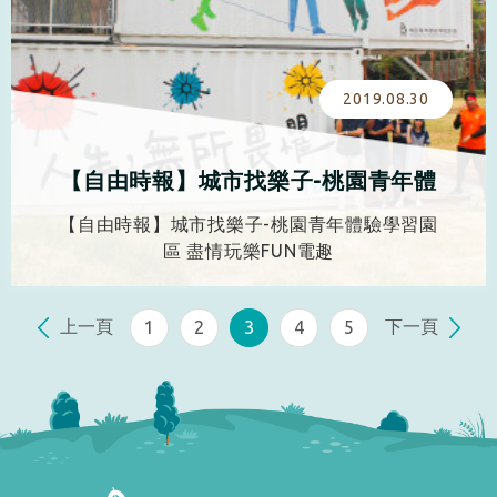
2019.08.30
【自由時報】城市找樂子-桃園青年體
驗學習園區 盡情玩樂FUN電趣
【自由時報】城市找樂子-桃園青年體驗學習園
區 盡情玩樂FUN電趣
上一頁
下一頁
1
2
3
4
5