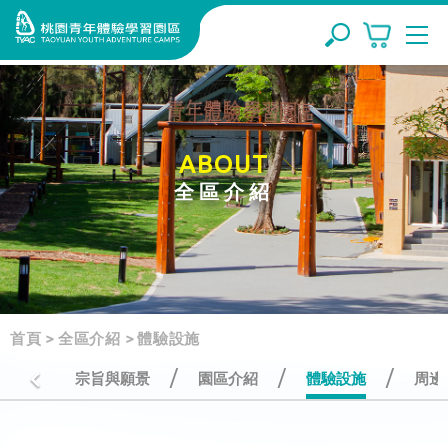
ABOUT
全區介紹
首頁
>
全區介紹
>
體驗設施
/
/
/
宗旨與願景
園區介紹
體驗設施
周邊