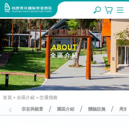
ABOUT
全區介紹
首頁
>
全區介紹
>
交通指南
/
/
/
宗旨與願景
園區介紹
體驗設施
周邊