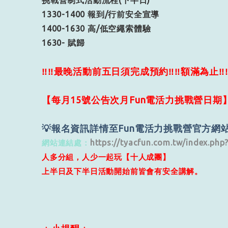
挑戰營制式活動流程(下半日)
1330-1400 報到/行前安全宣導
1400-1630 高/低空繩索體驗
1630- 賦歸
‼‼
最晚活動前五日須完成預約
‼‼額滿為止‼
【每月15號公告次月Fun電活力挑戰營日期
💡報名資訊詳情至Fun電活力挑戰營官方網站
https://tyacfun.com.tw/index.ph
網站連結處：
人多分組，人少一起玩【十人成團】
上半日及下半日活動開始前皆會有安全講解。