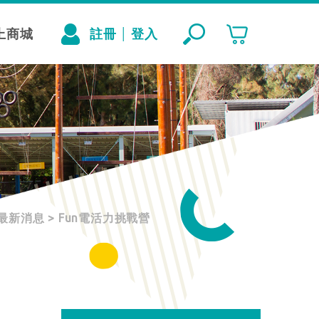
上商城
註冊
登入
│
最新消息
>
Fun電活力挑戰營