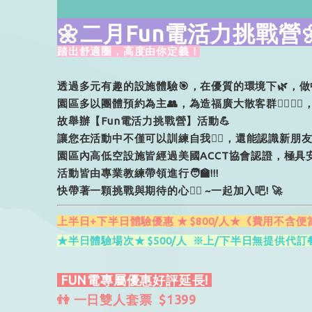
🌼二月Fun電活力挑戰營
踏出舒適圈，高度由你定義！
透過多元有趣的設施體驗
🎯
，在優質的環境下
🌿
，
做
園區多以團體預約為主
👥
，為造福廣大散客群
🧍‍♂️🧍‍♀️
故舉辦【
Fun
電活力挑戰營】活動
💪
讓您在活動中不僅可以訓練自我
🧗‍♂️，
還能認識新朋
園區內高低空設施皆經過美國
ACCT
協會認證，極具
活動皆由專業教練帶領進行
🧑‍🏫
!!!
快帶著一顆挑戰與期待的心
❤️‍🔥
~
一起加入吧
!
🚀
上半日+下半日體驗優惠 ★ $800/人★《費用不含
★半日體驗場次★ $500/人 ※上/下半日無提供代訂
FUN電專屬優惠好評延長!
👫 一日雙人套票 $1399