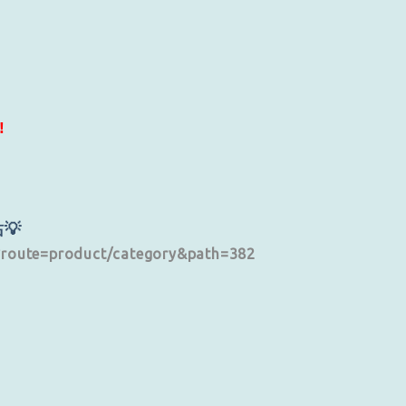
‼
】
💡
p?route=product/category&path=382