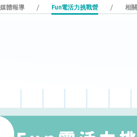
媒體報導
/
Fun電活力挑戰營
/
相