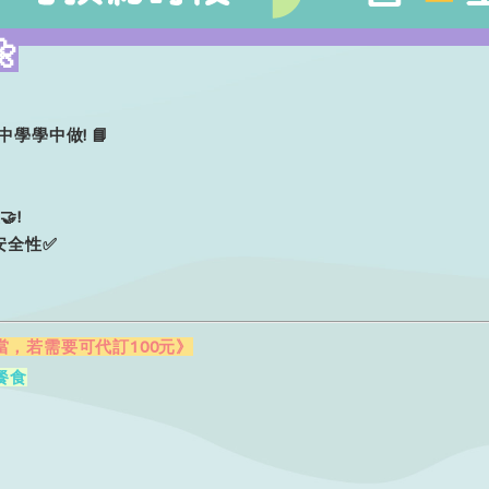

中學學中做!
📘
，
友
🤝
!
安全性
✅
便當，若需要可代訂100元》
餐食