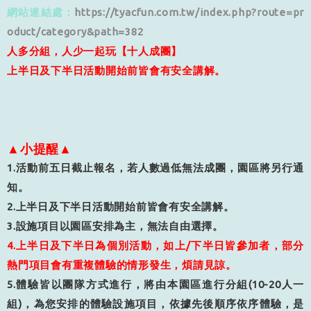
網站連結處：
https://tyacfun.com.tw/index.php?route=pr
oduct/category&path=382
人多分組，人少一起玩【十人成團】
上半日及下半日活動開始前皆會有安全講解。
▲小提醒▲
1.
活動前五日截止報名，若人數過低無法成團，園區將另行通
知。
2.
上半日及下半日活動開始前皆會有安全講解。
3.
設施項目以園區安排為主，無法自由選擇。
4.
上半日及下半日為個別活動，如上
/
下半日皆參加者，部分
熱門項目會有重複體驗的情形發生，煩請見諒。
5.
體驗皆以團隊方式進行，將由本園區進行分組
(10-20
人一
組
)
，為您安排的體驗設施項目，依據先後順序依序體驗，是