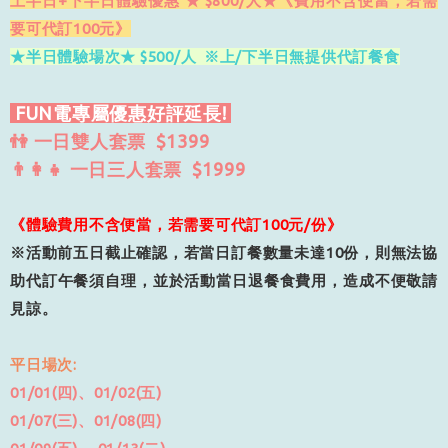
上半日+下半日體驗優惠 ★ $800/人★《費用不含便當，若需
要可代訂100元》
★半日體驗場次★ $500/人 ※上/下半日無提供代訂餐食
FUN電專屬優惠好評延長!
👫 一日雙人套票 $1399
👨‍👩‍👧 一日三人套票 $1999
《體驗費用不含便當，若需要可代訂
100
元
/
份》
※
活動前五日截止確認，若當日訂餐數量未達
10
份，則無法協
助代訂午餐須自理，並於活動當日退餐食費用，造成不便敬請
見諒。
平日場次:
01/01(四)、01/02(五)
01/07(三)、01/08(四)