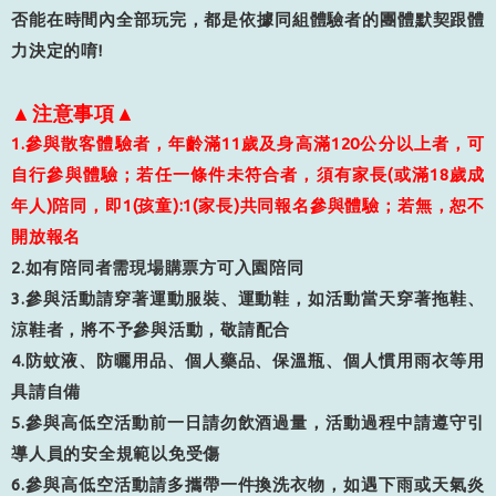
否能在時間內全部玩完，都是依據同組體驗者的團體默契跟體
力決定的唷
!
▲注意事項▲
1.參與散客體驗者，年齡滿11歲及身高滿120公分以上者，可
自行參與體驗；若任一條件未符合者，須有家長(或滿18歲成
年人)陪同，即1(孩童):1(家長)共同報名參與體驗；若無，恕不
開放報名
2.如有陪同者需現場購票方可入園陪同
3.參與活動請穿著運動服裝、運動鞋，如活動當天穿著拖鞋、
涼鞋者，將不予參與活動，敬請配合
4.防蚊液、防曬用品、個人藥品、保溫瓶、個人慣用雨衣等用
具請自備
5.參與高低空活動前一日請勿飲酒過量，活動過程中請遵守引
導人員的安全規範以免受傷
6.參與高低空活動請多攜帶一件換洗衣物，如遇下雨或天氣炎