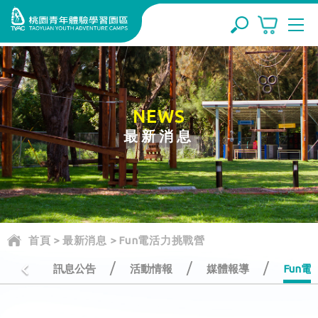
NEWS
最新消息
首頁
>
最新消息
>
Fun電活力挑戰營
/
/
/
訊息公告
活動情報
媒體報導
Fun