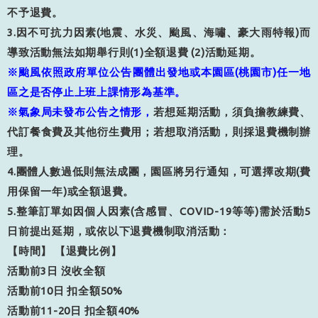
不予退費。
3.
因不可抗力因素
(
地震、水災、颱風、海嘯、豪大雨特報
)
而
導致活動無法如期舉行則
(1)
全額退費
(2)
活動延期。
※颱風依照政府單位公告團體出發地或本園區
(
桃園市
)
任一地
區之是否停止上班上課情形為基準。
※氣象局未發布公告之情形
，
若想延期活動，須負擔教練費、
代訂餐食費及其他衍生費用；若想取消活動，則採退費機制辦
理。
4.
團體人數過低則無法成團，園區將另行通知，可選擇改期
(
費
用保留一年
)
或全額退費。
5.
整筆訂單如因個人因素
(
含感冒、
COVID-19
等等
)
需於活動
5
日前提出延期，或依以下退費機制取消活動：
【時間】
【退費比例】
活動前
3
日
沒收全額
活動前
10
日
扣全額
50%
活動前
11-20
日
扣全額
40%