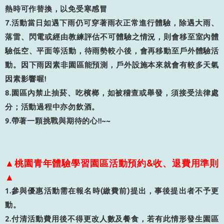
熱時可作替換，以免受寒感冒
7.活動當日如遇下雨仍可穿著雨衣正常進行體驗，除遇大雨、
落雷、閃電或經由教練評估不可體驗之情況，則會移至室內體
驗低空、平面等活動，待雨勢較小後，會再移動至戶外體驗活
動。因下雨因素非園區能預測，戶外設施本來就會有較多天氣
因素影響喔
!
8.園區內禁止抽菸、吃檳榔，如被稽查或舉發，須接受法律處
分；活動過程中亦勿飲酒
。
9.帶著一顆挑戰與期待的心!!~~
▲桃園青年體驗學習園區活動預約&收、退費用準則
▲
1.
參與優惠活動需在報名時
(
繳費前
)
提出，事後提出者不予更
動。
2.
付清活動費用後不得更改人數及餐食，若有此情形發生園區