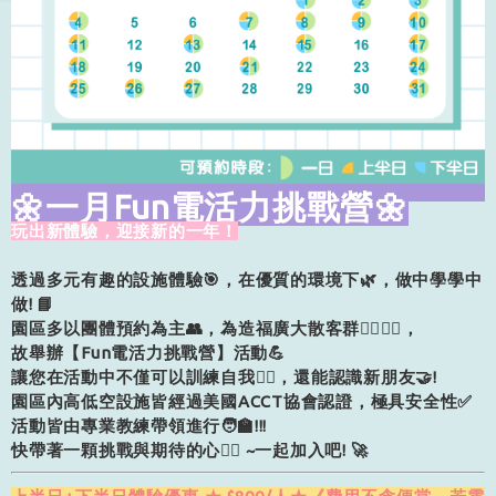
🌼一月Fun電活力挑戰營🌼
玩出新體驗，迎接新的一年！
透過多元有趣的設施體驗
🎯
，在優質的環境下
🌿
，
做中學學中
做!
📘
園區多以團體預約為主
👥
，為造福廣大散客群
🧍‍♂️🧍‍♀️
，
故舉辦【
Fun
電活力挑戰營】活動
💪
讓您在活動中不僅可以訓練自我
🧗‍♂️，
還能認識新朋友
🤝
!
園區內高低空設施皆經過美國
ACCT
協會認證，極具安全性
✅
活動皆由專業教練帶領進行
🧑‍🏫
!!!
快帶著一顆挑戰與期待的心
❤️‍🔥
~
一起加入吧
!
🚀