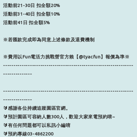
活動前
21-30
日
扣全額
20%
活動前
31-40
日
扣全額
10%
活動前
41
日
扣全額
5%
※
若匯款完成即為同意上述條款及退費機制
※
費用以
Fun
電活力挑戰營官方賴【
@tyacfun
】報價為準
※
---------------------------------------------------------------
--------------
---------------------------------------------------------------
--------------
🔰感謝各位持續追蹤園區官網。
🔰預計園區可容納人數300人，歡迎大家來電預約唷~
🔰有任何問題都可以私訊小編唷
🔰預約專線03-4862200