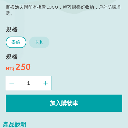
百搭漁夫帽印有桃青LOGO，輕巧摺疊好收納，戶外防曬首
選。
規格
墨綠
卡其
規格
250
NT$
加入購物車
產品說明