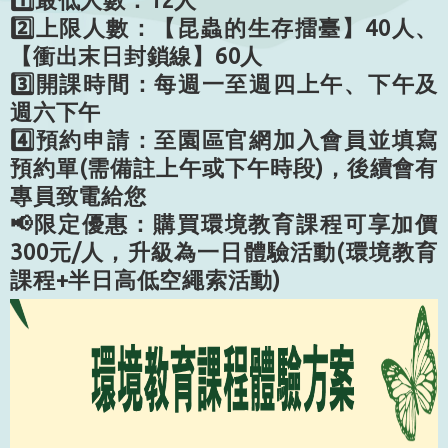
2️⃣上限人數：【昆蟲的生存擂臺】40人、
【衝出末日封鎖線】60人
3️⃣開課時間：每週一至週四上午、下午及
週六下午
4️⃣預約申請：至園區官網加入會員並填寫
預約單(需備註上午或下午時段)，後續會有
專員致電給您
📢限定優惠：購買環境教育課程可享加價
300元/人，升級為一日體驗活動
(環境教育
課程+半日高低空繩索活動)