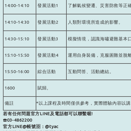
14:00-14:10
發展活動1
了解氣候變遷、災害防救等正
14:10-14:30
發展活動2
人類對環境所造成的影響。
14:30-15:10
發展活動3
模擬情境，認識海嘯避難基本
15:10-15:50
發展活動4
運用自身裝備，克服困難並脫
15:50-16:00
綜合活動
互動問答、活動總結。
1600
賦歸。
備註
*以上課程及時間僅供參考，實際體驗內容以
若有任何問題官方LINE及電話都可以聯繫喔!
☎️03-4862200
官方LINE@帳號🆔：@tyac