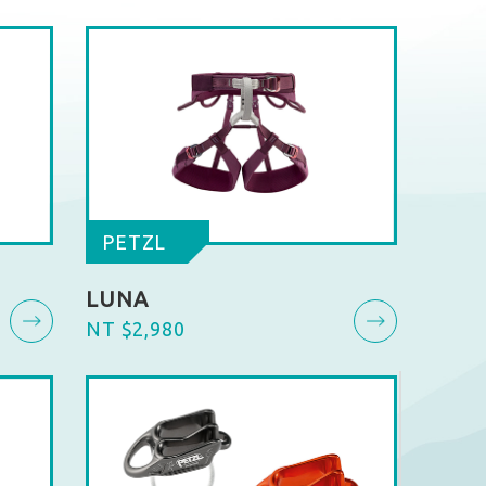
PETZL
LUNA
NT $2,980