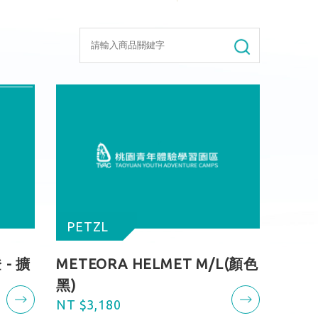
PETZL
 - 擴
METEORA HELMET M/L(顏色
黑)
NT $3,180