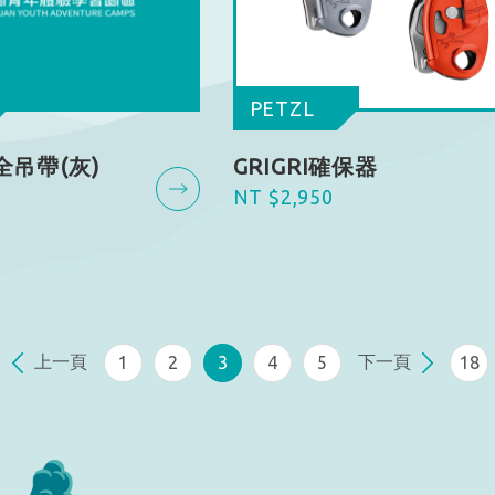
PETZL
全吊帶(灰)
GRIGRI確保器
NT $2,950
上一頁
下一頁
1
2
3
4
5
18