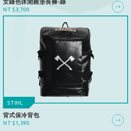
女綠色休閒錐形長褲-綠
NT $3,700
STIHL
背式保冷背包
NT $1,390